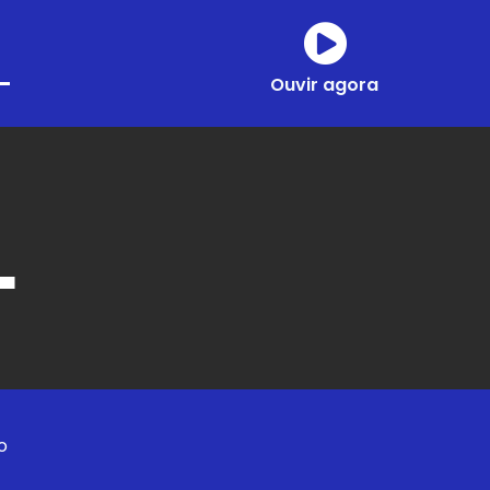
Ouvir agora
L
io